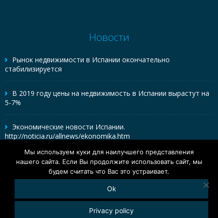
Новости
Рынок недвижимости в Испании окончательно
стабилизируется
В 2019 году цены на недвижимость в Испании вырастут на
5-7%
Экономические новости Испании.
http://noticia.ru/allnews/ekonomika.htm
Мы используем куки для наилучшего представления
нашего сайта. Если Вы продолжите использовать сайт, мы
будем считать что Вас это устраивает.
Ok
© All rights reserved
/
Сделано
Adelina D
Политика куки
Privacy policy