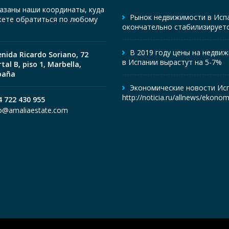
азаны наши координаты, куда
Рынок недвижимости в Исп
ете обратиться по любому
окончательно стабилизирует
В 2019 году цены на недви
enida Ricardo Soriano, 72
в Испании вырастут на 5-7%
tal B, piso 1, Marbella,
paña
Экономические новости Исп
http://noticia.ru/allnews/ekono
4 722 430 955
fo@amaliaestate.com