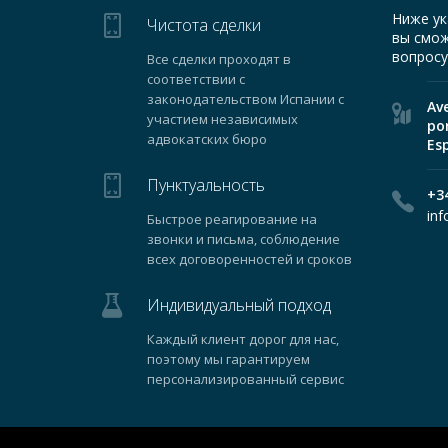
Ниже ук
Чистота сделки
вы смож
вопросу
Все сделки проходят в
соответствии с
законодательством Испании с
Av
участием независимых
por
адвокатских бюро
Es
Пунктуальность
+3
in
Быстрое реагирование на
звонки и письма, соблюдение
всех договоренностей и сроков
Индивидуальный подход
Каждый клиент дорог для нас,
поэтому мы гарантируем
персонализированный сервис