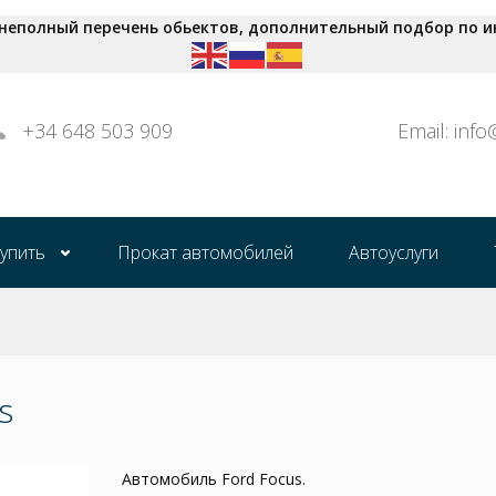
 неполный перечень обьектов, дополнительный подбор по и
+34 648 503 909
Email: inf
купить
Прокат автомобилей
Автоуслуги
s
Автомобиль Ford Focus.