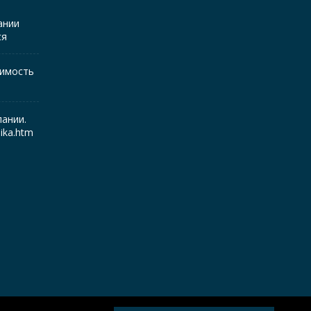
ании
ся
жимость
ании.
mika.htm