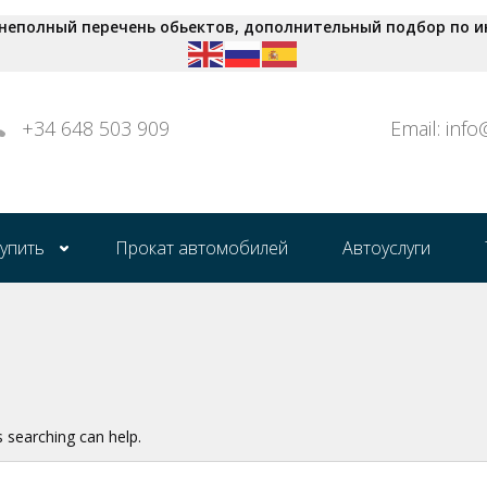
 неполный перечень обьектов, дополнительный подбор по и
+34 648 503 909
Email: inf
купить
Прокат автомобилей
Автоуслуги
s searching can help.