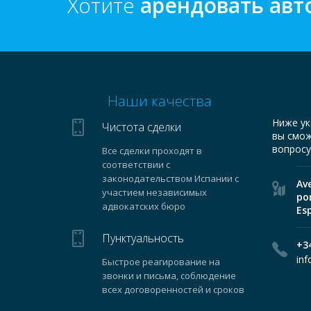
Хотите
арендовать ав
Наши качества
Ниже ук
Чистота сделки
вы смож
вопросу
Все сделки проходят в
соответствии с
законодательством Испании с
Av
участием независимых
por
адвокатских бюро
Es
Пунктуальность
+3
in
Быстрое реагирование на
звонки и письма, соблюдение
всех договоренностей и сроков