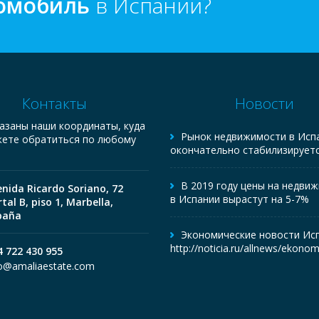
томобиль
в Испании?
Контакты
Новости
азаны наши координаты, куда
Рынок недвижимости в Исп
ете обратиться по любому
окончательно стабилизирует
В 2019 году цены на недви
enida Ricardo Soriano, 72
в Испании вырастут на 5-7%
tal B, piso 1, Marbella,
paña
Экономические новости Исп
http://noticia.ru/allnews/ekono
4 722 430 955
fo@amaliaestate.com