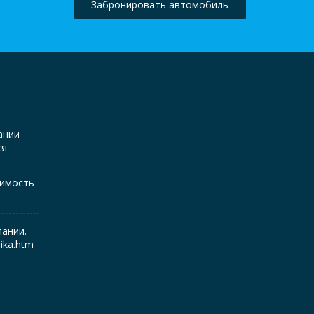
Забронировать автомобиль
ании
ся
жимость
ании.
mika.htm